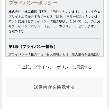
プライバシーポリシー
株式会社小林工務店（以下，「当社」といいます。）は，本ウェ
ブサイト上で提供するサービス（以下,「本サービス」といいま
す。）におけるプライバシー情報の取扱いについて，以下のとお
りプライバシーポリシー（以下，「本ポリシー」といいます。）
を定めます。
第1条（プライバシー情報）
プライバシー情報のうち「個人情報」とは，個人情報保護法にい
う「個人情報」を指すものとし，生存する個人に関する情報であ
って，当該情報に含まれる氏名，生年月日，住所，電話番号，連
上記、プライバシーポリシーに同意する
絡先その他の記述等により特定の個人を識別できる情報を指しま
す。
プライバシー情報のうち「履歴情報および特性情報」とは，上記
に定める「個人情報」以外のものをいい，ご利用いただいたサー
ビスやご購入いただいた商品，ご覧になったページや広告の履
歴，ユーザーが検索された検索キーワード，ご利用日時，ご利用
の方法，ご利用環境，郵便番号や性別，職業，年齢，ユーザーの
IPアドレス，クッキー情報，位置情報，端末の個体識別情報など
を指します。