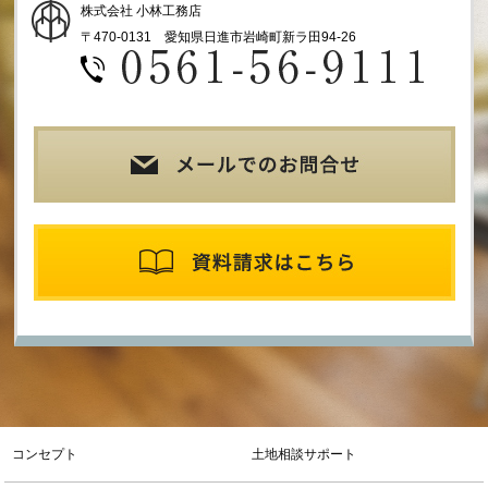
株式会社 小林工務店
当社が個人情報を収集・利用する目的は，以下のとおりです。
〒470-0131 愛知県日進市岩崎町新ラ田94-26
（1）ユーザーに自分の登録情報の閲覧や修正，利用状況の閲覧
を行っていただくために，氏名，住所，連絡先，支払方法などの
登録情報，利用されたサービスや購入された商品，およびそれら
の代金などに関する情報を表示する目的
（2）ユーザーにお知らせや連絡をするためにメールアドレスを
利用する場合やユーザーに商品を送付したり必要に応じて連絡し
たりするため，氏名や住所などの連絡先情報を利用する目的
（3）ユーザーの本人確認を行うために，氏名，生年月日，住
所，電話番号，銀行口座番号，クレジットカード番号，運転免許
証番号，配達証明付き郵便の到達結果などの情報を利用する目的
（4）ユーザーに代金を請求するために，購入された商品名や数
量，利用されたサービスの種類や期間，回数，請求金額，氏名，
住所，銀行口座番号やクレジットカード番号などの支払に関する
情報などを利用する目的
（5）ユーザーが簡便にデータを入力できるようにするために，
当社に登録されている情報を入力画面に表示させたり，ユーザー
のご指示に基づいて他のサービスなど（提携先が提供するものも
含みます）に転送したりする目的
（6）代金の支払を遅滞したり第三者に損害を発生させたりする
コンセプト
土地相談サポート
など，本サービスの利用規約に違反したユーザーや，不正・不当
な目的でサービスを利用しようとするユーザーの利用をお断りす