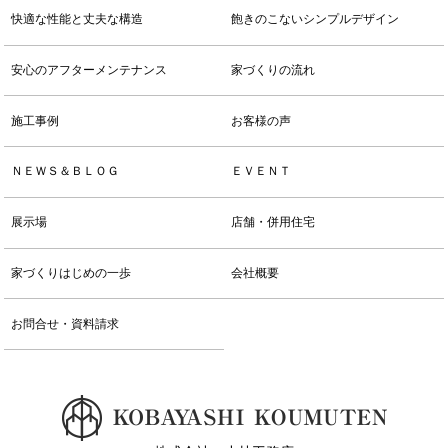
るために，利用態様，氏名や住所など個人を特定するための情報
快適な性能と丈夫な構造
飽きのこないシンプルデザイン
を利用する目的
（7）ユーザーからのお問い合わせに対応するために，お問い合
安心のアフターメンテナンス
家づくりの流れ
わせ内容や代金の請求に関する情報など当社がユーザーに対して
サービスを提供するにあたって必要となる情報や，ユーザーのサ
ービス利用状況，連絡先情報などを利用する目的
施工事例
お客様の声
（8）上記の利用目的に付随する目的
ＮＥＷＳ＆ＢＬＯＧ
ＥＶＥＮＴ
第４条（個人情報の第三者提供）
展示場
店舗・併用住宅
当社は，次に掲げる場合を除いて，あらかじめユーザーの同意を
得ることなく，第三者に個人情報を提供することはありません。
ただし，個人情報保護法その他の法令で認められる場合を除きま
家づくりはじめの一歩
会社概要
す。
（1）法令に基づく場合
お問合せ・資料請求
（2）人の生命，身体または財産の保護のために必要がある場合
であって，本人の同意を得ることが困難であるとき
（3）公衆衛生の向上または児童の健全な育成の推進のために特
に必要がある場合であって，本人の同意を得ることが困難である
とき
（4）国の機関もしくは地方公共団体またはその委託を受けた者
が法令の定める事務を遂行することに対して協力する必要がある