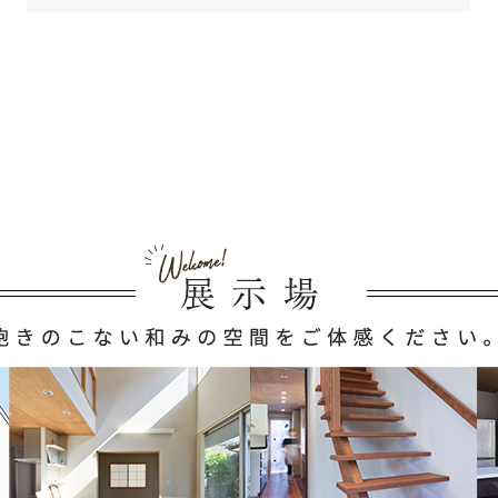
録をする際に氏名，生年月日，住所，電話番号，メールアドレス，銀行口座番
個人情報をお尋ねすることがあります。また，ユーザーと提携先などとの間で
に関する情報を当社の提携先（情報提供元，広告主，広告配信先などを含みま
ことがあります。
，利用したサービスやソフトウエア，購入した商品，閲覧したページや広告の
，利用環境（携帯端末を通じてご利用の場合の当該端末の通信状態，利用に際
，クッキー情報，位置情報，端末の個体識別情報などの履歴情報および特性情報
ページを閲覧する際に収集します。
集・利用する目的）
用する目的は，以下のとおりです。
録情報の閲覧や修正，利用状況の閲覧を行っていただくために，氏名，住所，
や購入された商品，およびそれらの代金などに関する情報を表示する目的
や連絡をするためにメールアドレスを利用する場合やユーザーに商品を送付し
の連絡先情報を利用する目的
を行うために，氏名，生年月日，住所，電話番号，銀行口座番号，クレジット
達結果などの情報を利用する目的
求するために，購入された商品名や数量，利用されたサービスの種類や期間，
ットカード番号などの支払に関する情報などを利用する目的
ータを入力できるようにするために，当社に登録されている情報を入力画面に
スなど（提携先が提供するものも含みます）に転送したりする目的