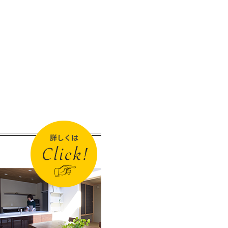
号，クレジットカード番
なされたユーザーの個人情
す。以下，｢提携先｣といい
履歴，検索した検索キーワ
しての各種設定情報なども
を，ユーザーが当社や提携先
連絡先，支払方法などの登録
たり必要に応じて連絡したり
カード番号，運転免許証番
回数，請求金額，氏名，住
表示させたり，ユーザーのご