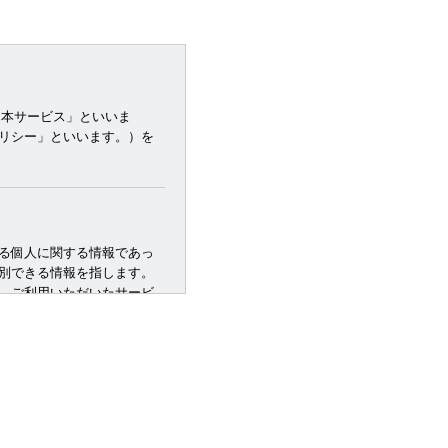
「本サービス」といいま
リシー」といいます。）を
る個人に関する情報であっ
別できる情報を指します。
，ご利用いただいたサービ
ご利用日時，ご利用の方
の個体識別情報などを指しま