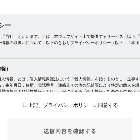
シー
，「当社」といいます。）は，本ウェブサイト上で提供するサービス（以下,
ー情報の取扱いについて，以下のとおりプライバシーポリシー（以下，「本ポ
情報）
個人情報」とは，個人情報保護法にいう「個人情報」を指すものとし，生存す
名，生年月日，住所，電話番号，連絡先その他の記述等により特定の個人を識
履歴情報および特性情報」とは，上記に定める「個人情報」以外のものをいい
，ご覧になったページや広告の履歴，ユーザーが検索された検索キーワード，
や性別，職業，年齢，ユーザーのIPアドレス，クッキー情報，位置情報，端末
上記、プライバシーポリシーに同意する
情報の収集方法）